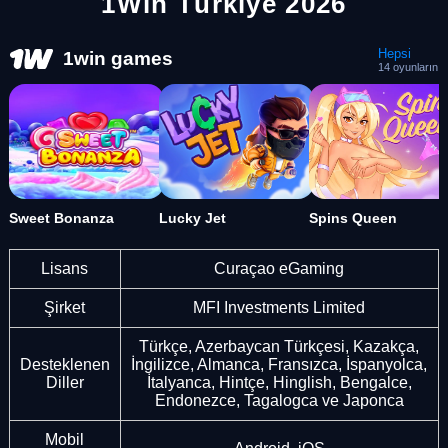
1Win Türkiye 2026
Hepsi
1win games
14 oyunların
Sweet Bonanza
Lucky Jet
Spins Queen
Lisans
Curaçao eGaming
Şirket
MFI Investments Limited
Türkçe, Azerbaycan Türkçesi, Kazakça,
Desteklenen
İngilizce, Almanca, Fransızca, İspanyolca,
Diller
İtalyanca, Hintçe, Hinglish, Bengalce,
Endonezce, Tagalogca ve Japonca
Mobil